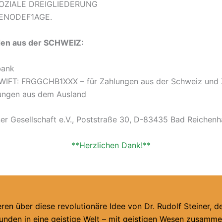
 SOZIALE DREIGLIEDERUNG
GENODEF1AGE.
den aus der SCHWEIZ:
bank
IFT: FRGGCHB1XXX – für Zahlungen aus der Schweiz und Z
ungen aus dem Ausland
iner Gesellschaft e.V., Poststraße 30, D-83435 Bad Reichenh
**Herzlichen Dank!**
eren über diese revolutionäre Idee von Dr. Rudolf Steiner, d
ebunden in eine geistige Welt – mit geistigen Wesen zusamm