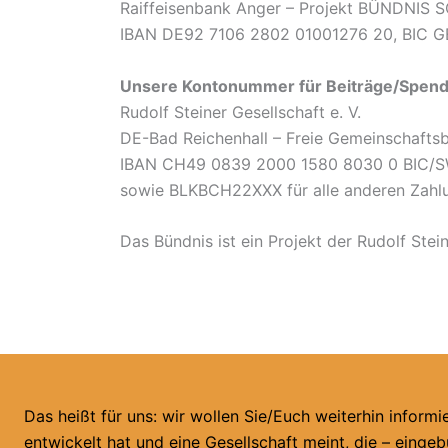
Raiffeisenbank Anger – Projekt BÜNDNIS
IBAN DE92 7106 2802 01001276 20, BIC 
Unsere Kontonummer für Beiträge/Spen
Rudolf Steiner Gesellschaft e. V.
DE-Bad Reichenhall – Freie Gemeinschafts
IBAN CH49 0839 2000 1580 8030 0 BIC/SW
sowie BLKBCH22XXX für alle anderen Zahl
Das Bündnis ist ein Projekt der Rudolf Ste
Das heißt für uns: wir wollen Sie/Euch weiterhin informi
entwickelt hat und eine Gesellschaft meint, die – eing