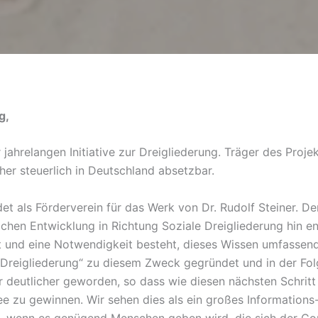
g,
r jahrelangen Initiative zur Dreigliederung. Träger des Proje
aher steuerlich in Deutschland absetzbar.
t als Förderverein für das Werk von Dr. Rudolf Steiner. De
chen Entwicklung in Richtung Soziale Dreigliederung hin ent
gt und eine Notwendigkeit besteht, dieses Wissen umfassen
Dreigliederung“ zu diesem Zweck gegründet und in der Folge
r deutlicher geworden, so dass wie diesen nächsten Schrit
ee zu gewinnen. Wir sehen dies als ein großes Informations
en, wenn es genügend Menschen geben wird, die sich der C